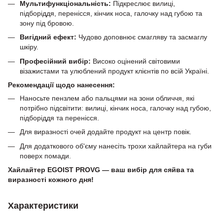
Мультифункціональність:
Підкреслює вилиці,
підборіддя, перенісся, кінчик носа, галочку над губою та
зону під бровою.
Вигідний ефект:
Чудово доповнює смагляву та засмаглу
шкіру.
Професійний вибір:
Високо оцінений світовими
візажистами та улюблений продукт клієнтів по всій Україні.
Рекомендації щодо нанесення:
Наносьте пензлем або пальцями на зони обличчя, які
потрібно підсвітити: вилиці, кінчик носа, галочку над губою,
підборіддя та перенісся.
Для виразності очей додайте продукт на центр повік.
Для додаткового об'єму нанесіть трохи хайлайтера на губи
поверх помади.
Хайлайтер EGOIST PROVG — ваш вибір для сяйва та
виразності кожного дня!
Характеристики