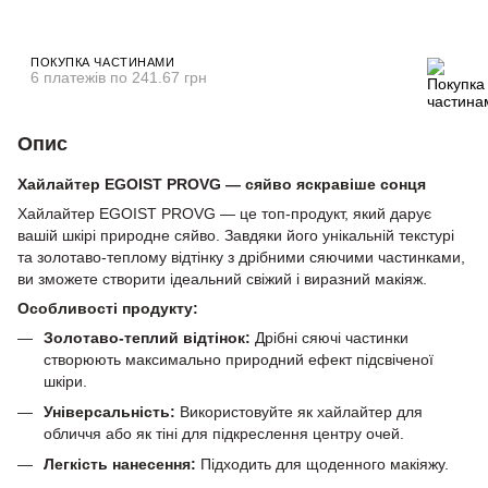
ПОКУПКА ЧАСТИНАМИ
6 платежів по 241.67 грн
Опис
Хайлайтер EGOIST PROVG — сяйво яскравіше сонця
Хайлайтер EGOIST PROVG — це топ-продукт, який дарує
вашій шкірі природне сяйво. Завдяки його унікальній текстурі
та золотаво-теплому відтінку з дрібними сяючими частинками,
ви зможете створити ідеальний свіжий і виразний макіяж.
Особливості продукту:
Золотаво-теплий відтінок:
Дрібні сяючі частинки
створюють максимально природний ефект підсвіченої
шкіри.
Універсальність:
Використовуйте як хайлайтер для
обличчя або як тіні для підкреслення центру очей.
Легкість нанесення:
Підходить для щоденного макіяжу.