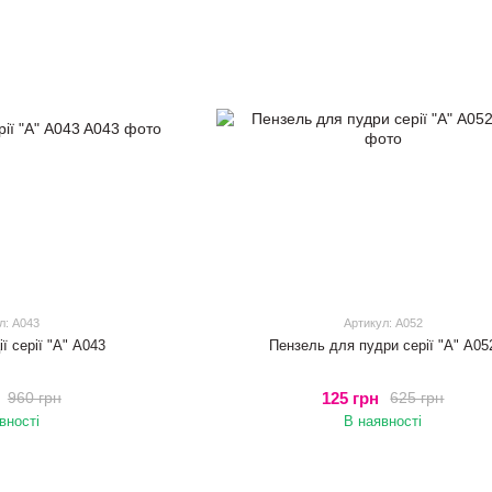
л: A043
Артикул: A052
ї серії "А" A043
Пензель для пудри серії "А" A05
125 грн
960 грн
625 грн
вності
В наявності