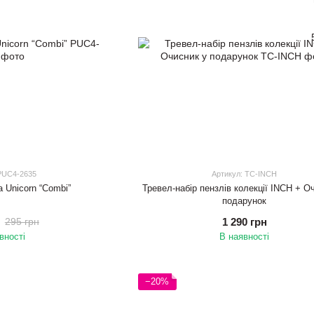
 PUC4-2635
Артикул: TС-INCH
а Unicorn “Combi”
Тревел-набір пензлів колекції INCH + О
подарунок
1 290 грн
295 грн
вності
В наявності
−20%