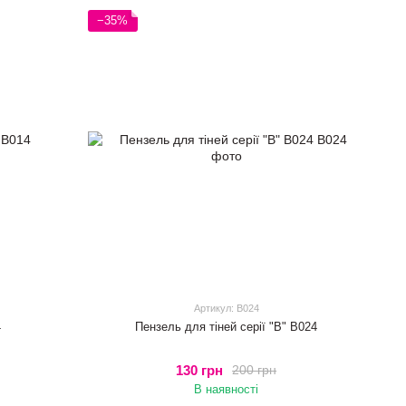
−35%
Артикул: B024
4
Пензель для тіней серії "B" B024
130 грн
200 грн
В наявності