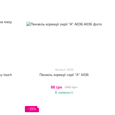
Артикул: A036
sy touch
Пензель корекції серії "А" A036
68 грн
340 грн
В наявності
−15%