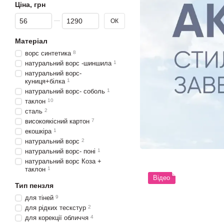
Ціна, грн
Від Ціна, грн
До Ціна, грн
ОК
Матеріал
ворс синтетика
8
натуральний ворс -шиншила
1
натуральний ворс-
куниця+білка
1
натуральний ворс- соболь
1
таклон
10
сталь
2
високоякісний картон
7
екошкіра
1
натуральний ворс
2
натуральний ворс- поні
1
натуральний ворс Коза +
таклон
1
Відео
Тип пензля
для тіней
9
для рідких тескстур
2
для корекції обличчя
4