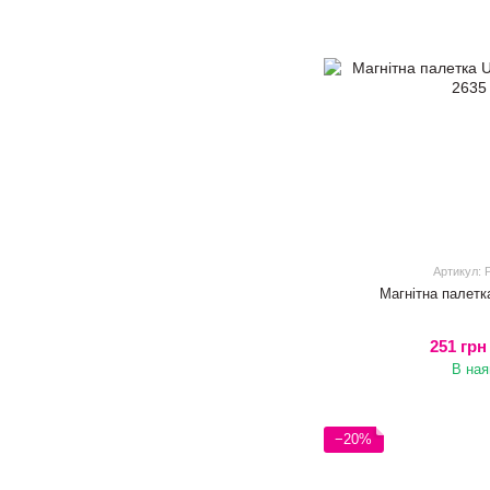
Артикул:
Магнітна палетк
251 грн
В ная
−20%