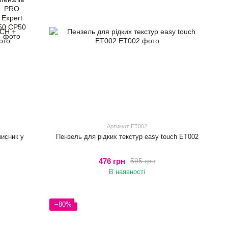
Артикул: ET002
чисник у
Пензель для рідких текстур easy touch ET002
476 грн
595 грн
В наявності
−80%