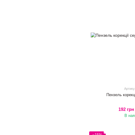
Артику
Пензель корекці
192 грн
В ная
−15%