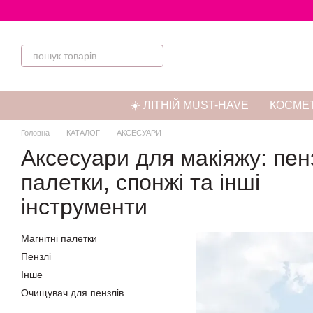
Перейти до основного контенту
☀️ ЛІТНІЙ MUST-HAVE
КОСМЕТ
Головна
КАТАЛОГ
АКСЕСУАРИ
Аксесуари для макіяжу: пенз
палетки, спонжі та інші
інструменти
Магнітні палетки
Пензлі
Iнше
Очищувач для пензлів