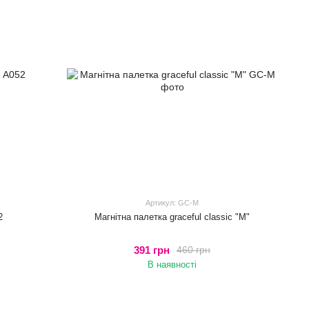
Артикул: GC-M
2
Магнітна палетка graceful classic "M"
391 грн
460 грн
В наявності