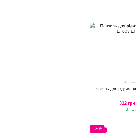
Артику
Пензель для рідких те
312 грн
В ная
−80%