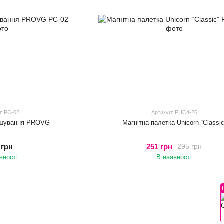
л: PC-02
Артикул: PUC4-26
мішування PROVG
Магнітна палетка Unicorn “Classic
 грн
251 грн
295 грн
вності
В наявності