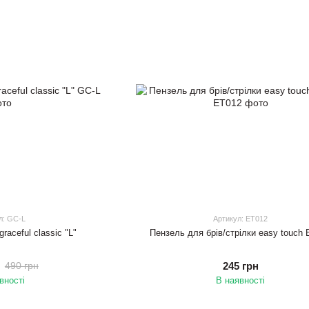
л: GC-L
Артикул: ET012
raceful classic "L"
Пензель для брів/стрілки easy touch
245 грн
490 грн
вності
В наявності