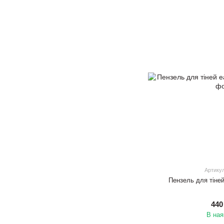
Артику
Пензель для тіне
440
В ная