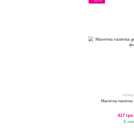
Артику
Магнітна палетка g
417 грн
В ная