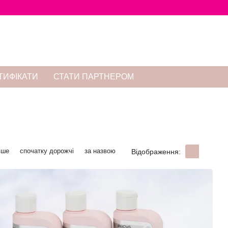
ТИФІКАТИ
СТАТИ ПАРТНЕРОМ
вше
спочатку дорожчі
за назвою
Відображення: