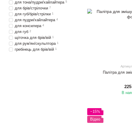
для тона/пудри/хайлайтера
5
для брів/стрілочки
7
для губ/брів/стрілки
1
для пудри/хайлайтера
4
для консилера
4
для губ
2
щіточка для брів/вій
1
для рум'ян/скульптора
1
гребінець для брів/вій
1
Артику
Палітра для з
225
В ная
−15%
Відео