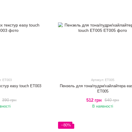
л: ET003
Артикул: ET005
кстур easy touch ET003
Пензель для тона/пудри/хайлайтера ea
ET005
512 грн
390 грн
640 грн
вності
В наявності
−80%