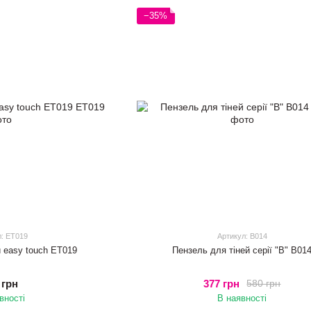
−35%
л: ET019
Артикул: B014
й easy touch ET019
Пензель для тіней серії "B" B01
 грн
377 грн
580 грн
вності
В наявності