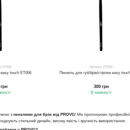
л: ET006
Артикул: ET009
 easy touch ET006
Пензель для губ/брів/стрілки easy touc
 грн
300 грн
вності
В наявності
легко з
пензлями для брів від PROVG
! Ми пропонуємо професійні 
оєднують стильний дизайн, високу якість і зручність використання.
 знайдете у PROVG?