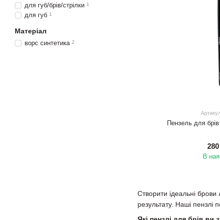
для губ/брів/стрілки
1
для губ
1
Матеріал
ворс синтетика
2
Артику
Пензель для брів
280
В ная
Створити ідеальні брови 
результату. Наші пензлі п
Які пензлі для брів ви