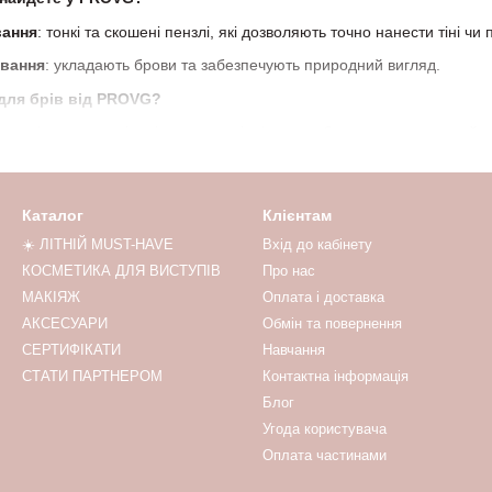
вання
: тонкі та скошені пензлі, які дозволяють точно нанести тіні чи
ування
: укладають брови та забезпечують природний вигляд.
для брів від PROVG?
 пензлі виготовлені з міцних матеріалів, що забезпечують тривалий 
н
: легкі та зручні у використанні, ідеально лежать у руці.
яжу
: підходять як для новачків, так і для професійних візажистів.
Каталог
Клієнтам
а якість за розумні гроші.
☀️ ЛІТНІЙ MUST-HAVE
Вхід до кабінету
 брів?
КОСМЕТИКА ДЛЯ ВИСТУПІВ
Про нас
МАКІЯЖ
Оплата і доставка
 вашої техніки макіяжу та засобів, які ви використовуєте (тіні, по
а бровами.
АКСЕСУАРИ
Обмін та повернення
СЕРТИФІКАТИ
Навчання
і
: ми швидко доставимо ваше замовлення в будь-який куточок країн
СТАТИ ПАРТНЕРОМ
Контактна інформація
пензель проходить ретельний контроль, щоб відповідати вашим очік
Блог
ів PROVG
– відкрийте новий рівень комфорту та професіоналізму у м
Угода користувача
Оплата частинами