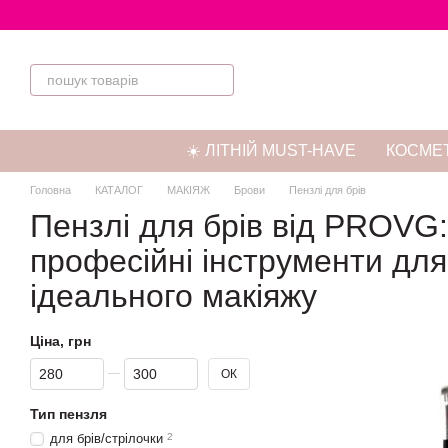
Перейти до основного контенту
☀️ ЛІТНІЙ MUST-HAVE
КОСМЕТ
Головна
КАТАЛОГ
МАКІЯЖ
Брови
Пензлі для брів
Пензлі для брів від PROVG:
професійні інструменти для
ідеального макіяжу
Ціна, грн
Від Ціна, грн
До Ціна, грн
ОК
Тип пензля
для брів/стрілочки
2