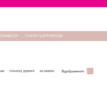
ТИФІКАТИ
СТАТИ ПАРТНЕРОМ
вше
спочатку дорожчі
за назвою
Відображення: