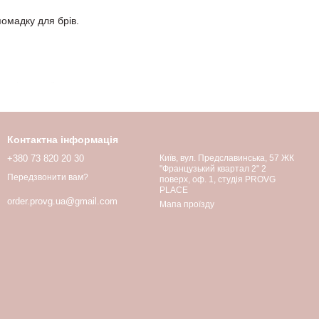
 помадку для брів.
термін служби.
Контактна інформація
+380 73 820 20 30
Київ, вул. Предславинська, 57 ЖК
"Французький квартал 2" 2
Передзвонити вам?
поверх, оф. 1, студія PROVG
PLACE
мадка, гель). У PROVG ви знайдете ідеальний інструмент для
order.provg.ua@gmail.com
Мапа проїзду
и. Безкоштовна доставка для покупок від 1500 грн!
уванням.
акіяжі. Замовляйте зараз і насолоджуйтесь ідеальними