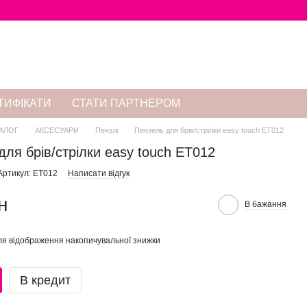
ТИФІКАТИ
СТАТИ ПАРТНЕРОМ
АЛОГ
АКСЕСУАРИ
Пензлі
Пензель для брів/стрілки easy touch ET012
для брів/стрілки easy touch ET012
Артикул: ET012
Написати відгук
н
В бажання
я відображення накопичувальної знижки
В кредит