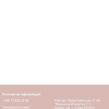
Контактна інформація
+380 73 820 20 30
Київ, вул. Предславинська, 57 ЖК
"Французький квартал 2" 2
Передзвонити вам?
поверх, оф. 1, студія PROVG