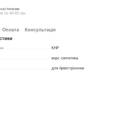
 ЧАСТИНАМИ
ів по 40.83 грн
Оплата
Консультація
стики
ник
КНР
ворс синтетика
для брів/стрілочки