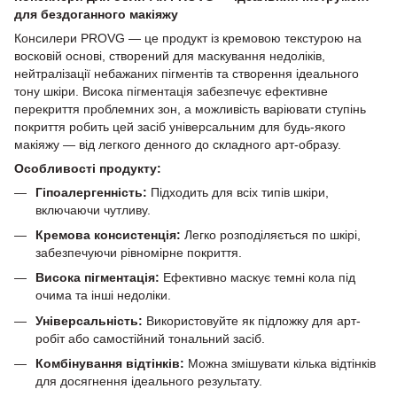
для бездоганного макіяжу
Консилери PROVG — це продукт із кремовою текстурою на
восковій основі, створений для маскування недоліків,
нейтралізації небажаних пігментів та створення ідеального
тону шкіри. Висока пігментація забезпечує ефективне
перекриття проблемних зон, а можливість варіювати ступінь
покриття робить цей засіб універсальним для будь-якого
макіяжу — від легкого денного до складного арт-образу.
Особливості продукту:
Гіпоалергенність:
Підходить для всіх типів шкіри,
включаючи чутливу.
Кремова консистенція:
Легко розподіляється по шкірі,
забезпечуючи рівномірне покриття.
Висока пігментація:
Ефективно маскує темні кола під
очима та інші недоліки.
Універсальність:
Використовуйте як підложку для арт-
робіт або самостійний тональний засіб.
Комбінування відтінків:
Можна змішувати кілька відтінків
для досягнення ідеального результату.