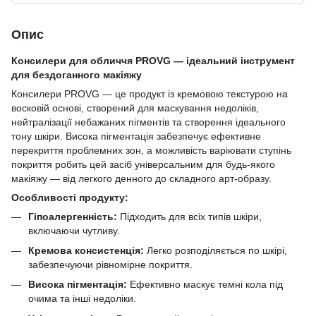
Опис
Консилери для обличчя PROVG — ідеальний інструмент
для бездоганного макіяжу
Консилери PROVG — це продукт із кремовою текстурою на
восковій основі, створений для маскування недоліків,
нейтралізації небажаних пігментів та створення ідеального
тону шкіри. Висока пігментація забезпечує ефективне
перекриття проблемних зон, а можливість варіювати ступінь
покриття робить цей засіб універсальним для будь-якого
макіяжу — від легкого денного до складного арт-образу.
Особливості продукту:
Гіпоалергенність:
Підходить для всіх типів шкіри,
включаючи чутливу.
Кремова консистенція:
Легко розподіляється по шкірі,
забезпечуючи рівномірне покриття.
Висока пігментація:
Ефективно маскує темні кола під
очима та інші недоліки.