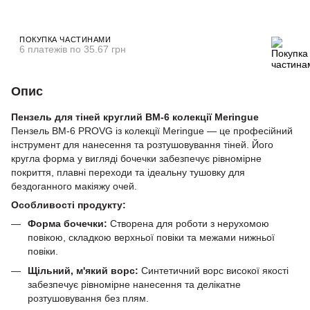
ПОКУПКА ЧАСТИНАМИ
6 платежів по 35.67 грн
Опис
Пензель для тіней круглий BM-6 колекції Meringue
Пензель BM-6 PROVG із колекції Meringue — це професійний
інструмент для нанесення та розтушовування тіней. Його
кругла форма у вигляді бочечки забезпечує рівномірне
покриття, плавні переходи та ідеальну тушовку для
бездоганного макіяжу очей.
Особливості продукту:
Форма бочечки:
Створена для роботи з нерухомою
повікою, складкою верхньої повіки та межами нижньої
повіки.
Щільний, м'який ворс:
Синтетичний ворс високої якості
забезпечує рівномірне нанесення та делікатне
розтушовування без плям.