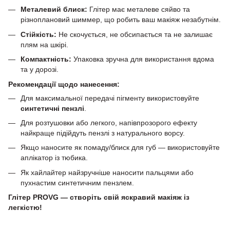
Металевий блиск:
Глітер має металеве сяйво та
різноплановий шиммер, що робить ваш макіяж незабутнім.
Стійкість:
Не скочується, не обсипається та не залишає
плям на шкірі.
Компактність:
Упаковка зручна для використання вдома
та у дорозі.
Рекомендації щодо нанесення:
Для максимальної передачі пігменту використовуйте
синтетичні пензлі
.
Для розтушовки або легкого, напівпрозорого ефекту
найкраще підійдуть пензлі з натурального ворсу.
Якщо наносите як помаду/блиск для губ — використовуйте
аплікатор із тюбика.
Як хайлайтер найзручніше наносити пальцями або
пухнастим синтетичним пензлем.
Глітер PROVG — створіть свій яскравий макіяж із
легкістю!