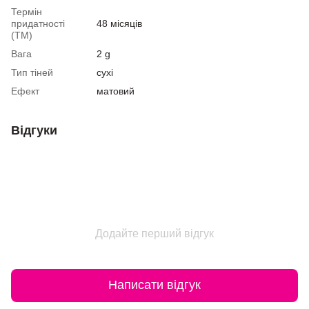
Термін
придатності
48 місяців
(ТМ)
Вага
2 g
Тип тіней
сухі
Ефект
матовий
Відгуки
Додайте перший відгук
Написати відгук