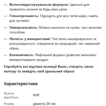
Вологовідштовхувальна формула:
Ідеальні для
тривалого носіння за будь-яких умов.
Гіпоалергенність:
Підходять для всіх типів шкіри, навіть
для чутливої.
Універсальність:
Можна наносити як сухим, так і вологим
способом.
Легкість у використанні:
Тіні легко нашаровуються та
розтушовуються, створюючи як природний, так і виразний
образ.
Економічність:
Рефільний формат дозволяє економно
використовувати продукт.
Спробуйте всі відтінки колекції Basic, створіть свою
палітру та знайдіть свій ідеальний образ!
Характеристики
Країна
КНР
виробник
Розмір
діаметр 26 мм