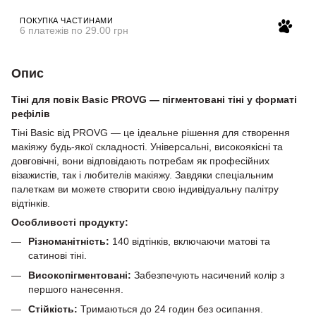
ПОКУПКА ЧАСТИНАМИ
6 платежів по 29.00 грн
Опис
Тіні для повік Basic PROVG — пігментовані тіні у форматі
рефілів
Тіні Basic від PROVG — це ідеальне рішення для створення
макіяжу будь-якої складності. Універсальні, високоякісні та
довговічні, вони відповідають потребам як професійних
візажистів, так і любителів макіяжу. Завдяки спеціальним
палеткам ви можете створити свою індивідуальну палітру
відтінків.
Особливості продукту:
Різноманітність:
140 відтінків, включаючи матові та
сатинові тіні.
Високопігментовані:
Забезпечують насичений колір з
першого нанесення.
Стійкість:
Тримаються до 24 годин без осипання.