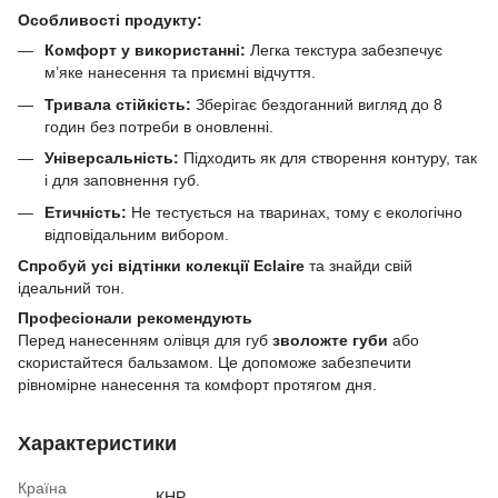
Особливості продукту:
Комфорт у використанні:
Легка текстура забезпечує
м’яке нанесення та приємні відчуття.
Тривала стійкість:
Зберігає бездоганний вигляд до 8
годин без потреби в оновленні.
Універсальність:
Підходить як для створення контуру, так
і для заповнення губ.
Етичність:
Не тестується на тваринах, тому є екологічно
відповідальним вибором.
Спробуй усі відтінки колекції Eclaire
та знайди свій
ідеальний тон.
Професіонали рекомендують
Перед нанесенням олівця для губ
зволожте губи
або
скористайтеся бальзамом. Це допоможе забезпечити
рівномірне нанесення та комфорт протягом дня.
Характеристики
Країна
КНР