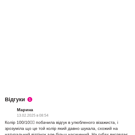
Відгуки
1
Марина
13.02.2025 в 08:54
Колір 100/10❤️‍🔥 побачила відгук в улюбленого візажиста, і
зрозуміла що це той колір який давно шукала, схожий на
натуральний відтінок але більш насичений. На губах виглядає