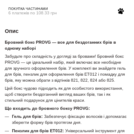
ПОКУПКА ЧАСТИНАМИ
6 платежів по 108.33 грн
Опис
Бровний бокс PROVG — все для бездоганних брів в
одному наборі
Забудьте про складність у догляді за бровами! Бровний бокс
PROVG — це ідеальний набір, який включає все необхідне
для зручного оформлення брів. У комплекті ви знайдете гель
для брів, пензлик для оформлення брів ET012 і помадку для
брів, яку можна обрати з відтінків 821, 822, 824 або 825.
Цей бокс чудово підходить як для особистого використання,
щоб створити бездоганний вигляд ваших брів, так і як
стильний подарунок для цінителів краси.
Що входить до бровного боксу PROVG:
Гель для брів:
Забезпечує фіксацію волосків і допомагає
зберегти форму брів протягом дня.
Пензлик для брів ET012:
Універсальний інструмент для