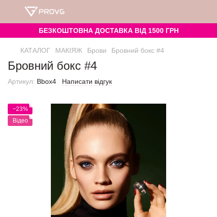
БЕЗКОШТОВНА ДОСТАВКА ВІД 1500 ГРН
КАТАЛОГ
МАКІЯЖ
Брови
Бровний бокс #4
Бровний бокс #4
Артикул:
Bbox4
Написати відгук
−23%
Відео