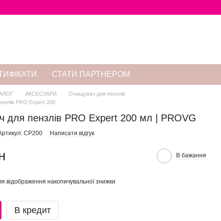
ТИФІКАТИ
СТАТИ ПАРТНЕРОМ
АЛОГ
АКСЕСУАРИ
Очищувач для пензлів
нзлів PRO Expert 200
 для пензлів PRO Expert 200 мл | PROVG
Артикул: CP200
Написати відгук
н
В бажання
я відображення накопичувальної знижки
В кредит