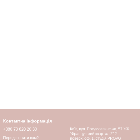
Контактна інформація
+380 73 820 20 30
Київ, вул. Предславинська, 57 ЖК
"Французький квартал 2" 2
Передзвонити вам?
поверх, оф. 1, студія PROVG