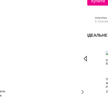
Купити
ПОКУПКА
6 платеж
ІДЕАЛЬН
П
к
р
2