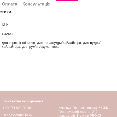
Оплата
Консультація
стики
КНР
таклон
для корекції обличчя, для тона/пудри/хайлайтера, для пудри/
хайлайтера, для рум'ян/скульптора
Контактна інформація
+380 73 820 20 30
Київ, вул. Предславинська, 57 ЖК
"Французький квартал 2" 2
Передзвонити вам?
поверх, оф. 1, студія PROVG