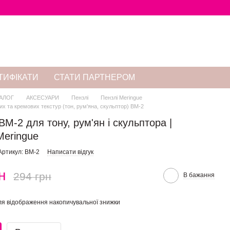
ТИФІКАТИ
СТАТИ ПАРТНЕРОМ
АЛОГ
АКСЕСУАРИ
Пензлі
Пензлі Meringue
их та кремових текстур (тон, рум'яна, скульптор) BM-2
BM-2 для тону, рум'ян і скульптора |
eringue
Артикул: BM-2
Написати відгук
н
294 грн
В бажання
я відображення накопичувальної знижки