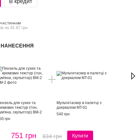
В кредит
 ЧАСТИНАМИ
ів по 41.67 грн
Е НАНЕСЕННЯ
ІД
ензель для сухих та
Мультитаскер в палетці з
ремових текстур (тон,
дзеркалом MT-01
ум'яна, скульптор) BM-2
540 грн
50 грн
751 грн
834 грн
Купити