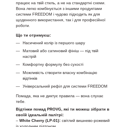
працює на твій стиль, а не на стандартні схеми.
Вона легко комбінується з іншими продуктами
системи FREEDOM і чудово підходить як для
щоденного використання, так і для професійної
роботи.
Що ти отримуєш:
Насичений колір із першого шару
Матовий або сатиновий фініш — під твій
настрій
Комфортну формулу без сухості
Можливість створити власну комбінацію
відтінків
Універсальний рефіл для системи FREEDOM
Помада, яка не диктує правила — вона слухає
тебе.
Відтінки помад PROVG, які ти можеш зібрати в
своїй ідеальній палітрі:
–
White Cherry (LP-01):
світлий вишнево-рожевий
із холодним підтоном