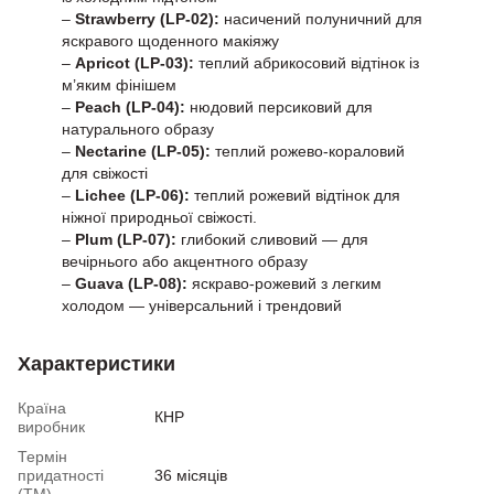
–
Strawberry (LP-02):
насичений полуничний для
яскравого щоденного макіяжу
–
Apricot (LP-03):
теплий абрикосовий відтінок із
м’яким фінішем
–
Peach (LP-04):
нюдовий персиковий для
натурального образу
–
Nectarine (LP-05):
теплий рожево-кораловий
для свіжості
–
Lichee (LP-06):
теплий рожевий відтінок для
ніжної природньої свіжості.
–
Plum (LP-07):
глибокий сливовий — для
вечірнього або акцентного образу
–
Guava (LP-08):
яскраво-рожевий з легким
холодом — універсальний і трендовий
Характеристики
Країна
КНР
виробник
Термін
придатності
36 місяців