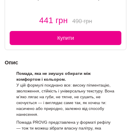
441 грн
490 грн
Купити
Опис
Помада, яка не змушує обирати між
комфортом і кольором.
У цій формулі поєднано все: високу пігментацію,
зволоження, стійкість і універсальну текстуру. Вона
м’яко лягає на губи, не тягне, не сушить, не
скочується — і виглядає саме так, як хочеш ти:
насичено або природно, залежно від способу
нанесення.
Помада PROVG представлена у форматі рефілу
— тож ти можеш зібрати власну палітру, яка