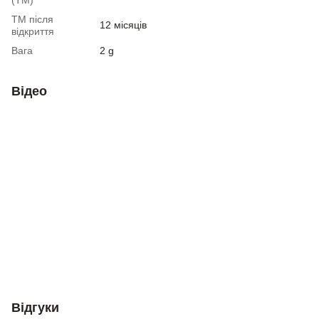
(ТМ)
ТМ після
12 місяців
відкриття
Вага
2 g
Відео
Відгуки