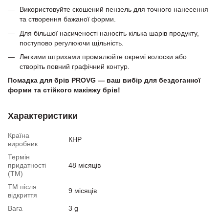
Використовуйте скошений пензель для точного нанесення
та створення бажаної форми.
Для більшої насиченості наносіть кілька шарів продукту,
поступово регулюючи щільність.
Легкими штрихами промалюйте окремі волоски або
створіть повний графічний контур.
Помадка для брів PROVG — ваш вибір для бездоганної
форми та стійкого макіяжу брів!
Характеристики
Країна
КНР
виробник
Термін
придатності
48 місяців
(ТМ)
ТМ після
9 місяців
відкриття
Вага
3 g