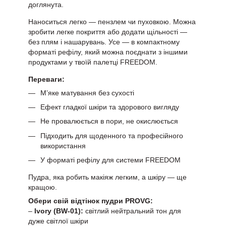
доглянута.
Наноситься легко — пензлем чи пуховкою. Можна
зробити легке покриття або додати щільності —
без плям і нашарувань. Усе — в компактному
форматі рефілу, який можна поєднати з іншими
продуктами у твоїй палетці FREEDOM.
Переваги:
М’яке матування без сухості
Ефект гладкої шкіри та здорового вигляду
Не провалюється в пори, не окислюється
Підходить для щоденного та професійного
використання
У форматі рефілу для системи FREEDOM
Пудра, яка робить макіяж легким, а шкіру — ще
кращою.
Обери свій відтінок пудри PROVG:
–
Ivory (BW-01):
світлий нейтральний тон для
дуже світлої шкіри