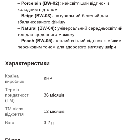
–
Porcelain (BW-02):
найсвітліший відтінок із
холодним підтоном
–
Beige (BW-03):
натуральний бежевий для
збалансованого фінішу
–
Natural (BW-04):
універсальний середньосвітлий
тон для щоденного макіяжу
–
Peach (BW-05):
теплий світлий відтінок із м’яким
персиковим тоном для здорового вигляду шкіри
Характеристики
Країна
КНР
виробник
Термін
придатності
36 місяців
(ТМ)
ТМ після
12 місяців
відкриття
Вага
3.2 g