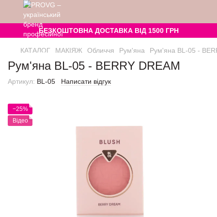
БЕЗКОШТОВНА ДОСТАВКА ВІД 1500 ГРН
КАТАЛОГ
МАКІЯЖ
Обличчя
Рум'яна
Рум'яна BL-05 - B
Рум'яна BL-05 - BERRY DREAM
Артикул:
BL-05
Написати відгук
−25%
Відео