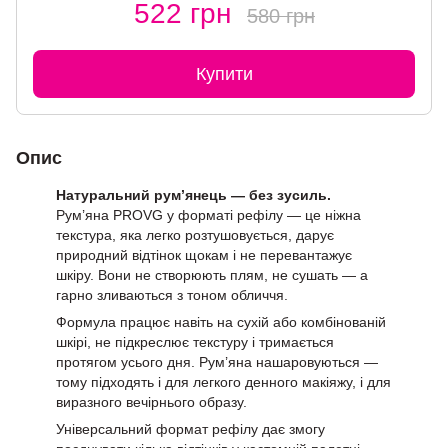
522 грн
580 грн
Купити
Опис
Натуральний рум’янець — без зусиль.
Рум’яна PROVG у форматі рефілу — це ніжна
текстура, яка легко розтушовується, дарує
природний відтінок щокам і не перевантажує
шкіру. Вони не створюють плям, не сушать — а
гарно зливаються з тоном обличчя.
Формула працює навіть на сухій або комбінованій
шкірі, не підкреслює текстуру і тримається
протягом усього дня. Рум’яна нашаровуються —
тому підходять і для легкого денного макіяжу, і для
виразного вечірнього образу.
Універсальний формат рефілу дає змогу