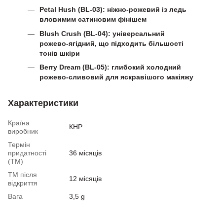
Petal Hush (BL-03): ніжно-рожевий із ледь
вловимим сатиновим фінішем
Blush Crush (BL-04): універсальний
рожево-ягідний, що підходить більшості
тонів шкіри
Berry Dream (BL-05): глибокий холодний
рожево-сливовий для яскравішого макіяжу
Характеристики
Країна
КНР
виробник
Термін
придатності
36 місяців
(ТМ)
ТМ після
12 місяців
відкриття
Вага
3,5 g