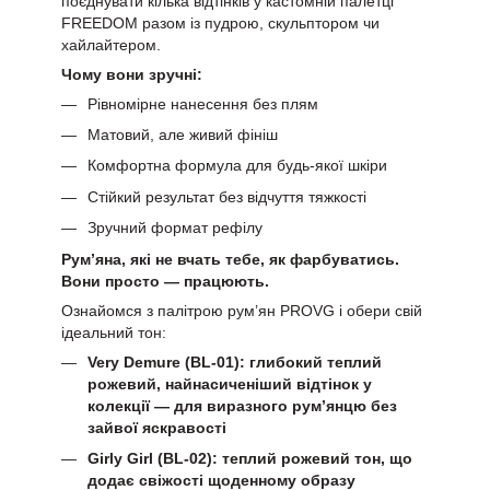
поєднувати кілька відтінків у кастомній палетці
FREEDOM разом із пудрою, скульптором чи
хайлайтером.
Чому вони зручні:
Рівномірне нанесення без плям
Матовий, але живий фініш
Комфортна формула для будь-якої шкіри
Стійкий результат без відчуття тяжкості
Зручний формат рефілу
Рум’яна, які не вчать тебе, як фарбуватись.
Вони просто — працюють.
Ознайомся з палітрою рум’ян PROVG і обери свій
ідеальний тон:
Very Demure (BL-01): глибокий теплий
рожевий, найнасиченіший відтінок у
колекції — для виразного рум’янцю без
зайвої яскравості
Girly Girl (BL-02): теплий рожевий тон, що
додає свіжості щоденному образу