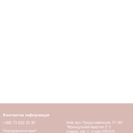
Контактна інформація
+380 73 820 20 30
Київ, вул. Предславинська, 57 ЖК
"Французький квартал 2" 2
Передзвонити вам?
поверх, оф. 1, студія PROVG