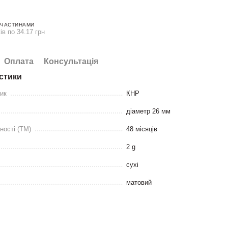
 ЧАСТИНАМИ
ів по 34.17 грн
Оплата
Консультація
стики
ник
КНР
діаметр 26 мм
ності (ТМ)
48 місяців
2 g
сухі
матовий