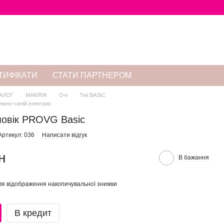
ТИФІКАТИ
СТАТИ ПАРТНЕРОМ
АЛОГ
МАКІЯЖ
Очі
Тіні BASIC
 Темно-синій електрик
 повік PROVG Basic
Артикул: 036
Написати відгук
н
В бажання
я відображення накопичувальної знижки
В кредит