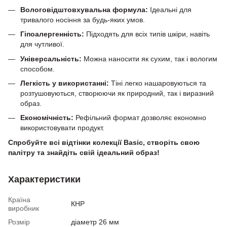
Вологовідштовхувальна формула:
Ідеальні для
тривалого носіння за будь-яких умов.
Гіпоалергенність:
Підходять для всіх типів шкіри, навіть
для чутливої.
Універсальність:
Можна наносити як сухим, так і вологим
способом.
Легкість у використанні:
Тіні легко нашаровуються та
розтушовуються, створюючи як природний, так і виразний
образ.
Економічність:
Рефільний формат дозволяє економно
використовувати продукт.
Спробуйте всі відтінки колекції Basic, створіть свою
палітру та знайдіть свій ідеальний образ!
Характеристики
Країна
КНР
виробник
Розмір
діаметр 26 мм