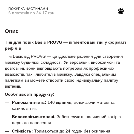
ПОКУПКА ЧАСТИНАМИ
6 платежів по 34.17 грн
Опис
Тіні для повік Basic PROVG — пігментовані тіні у форматі
рефілів
Тіні Basic від PROVG — це ідеальне рішення для створення
макіяжу будь-якої складності. Універсальні, високоякісні та
довговічні, вони відповідають потребам як професійних
візажистів, так і любителів макіяжу. Завдяки спеціальним
палеткам ви можете створити свою індивідуальну палітру
відтінків.
Особливості продукту:
Різноманітність:
140 відтінків, включаючи матові та
сатинові тіні.
Високопігментовані:
Забезпечують насичений колір з
першого нанесення.
Стійкість:
Тримаються до 24 годин без осипання.