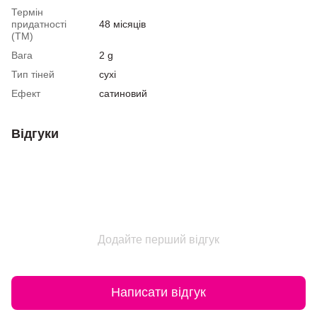
Термін
придатності
48 місяців
(ТМ)
Вага
2 g
Тип тіней
сухі
Ефект
сатиновий
Відгуки
Додайте перший відгук
Написати відгук