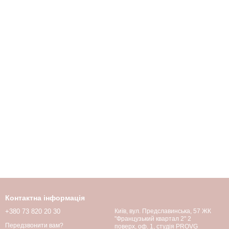
Контактна інформація
+380 73 820 20 30
Київ, вул. Предславинська, 57 ЖК
"Французький квартал 2" 2
Передзвонити вам?
поверх, оф. 1, студія PROVG