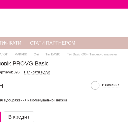
ТИФІКАТИ
СТАТИ ПАРТНЕРОМ
АЛОГ
МАКІЯЖ
Очі
Тіні BASIC
Тіні Basic 096 - Тьмяно-салатовий
 повік PROVG Basic
Артикул: 096
Написати відгук
н
В бажання
я відображення накопичувальної знижки
В кредит