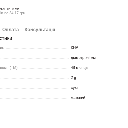
 ЧАСТИНАМИ
ів по 34.17 грн
Оплата
Консультація
стики
ник
КНР
діаметр 26 мм
ності (ТМ)
48 місяців
2 g
сухі
матовий