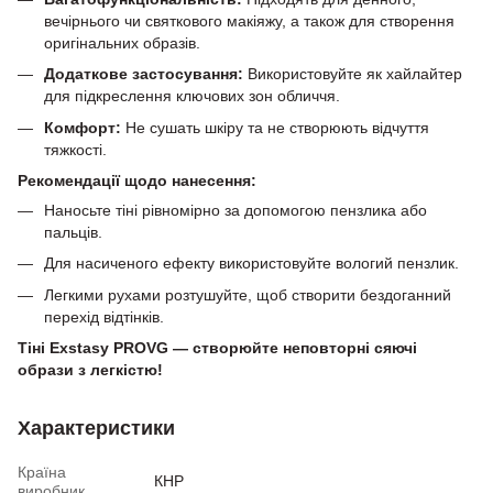
вечірнього чи святкового макіяжу, а також для створення
оригінальних образів.
Додаткове застосування:
Використовуйте як хайлайтер
для підкреслення ключових зон обличчя.
Комфорт:
Не сушать шкіру та не створюють відчуття
тяжкості.
Рекомендації щодо нанесення:
Наносьте тіні рівномірно за допомогою пензлика або
пальців.
Для насиченого ефекту використовуйте вологий пензлик.
Легкими рухами розтушуйте, щоб створити бездоганний
перехід відтінків.
Тіні Exstasy PROVG — створюйте неповторні сяючі
образи з легкістю!
Характеристики
Країна
КНР
виробник