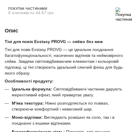
ПОКУПКА ЧАСТИНАМИ
6 платежів по 44.67 грн
Опис
Тіні для повік Exstasy PROVG — сяйво без меж
Тіні для повік Exstasy PROVG — це ідеальне поєднання
багатофункціональності, насичених відтінків та неймовірного
сяйва. Завдяки світловідбиваючим елементам і кольоровій
підложці, ці тіні створюють ідеальний сяючий фініш для будь-
якого образу.
Особливості продукту:
Ідеальна формула:
Світловідбиваючі частинки дарують
мерехтливий ефект, який привертає увагу.
М'яка текстура:
Ніжно розподіляється по повіках,
створюючи комфортний і невагомий шар.
Моно-відтінки:
Виглядають розкішно як соло, так і в
поєднанні з іншими відтінками.
Багатофункціональність:
Підходять для денного,