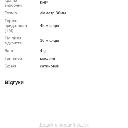
Країна
КНР
виробник
Розмір
діаметр 36мм
Термін
придатності
48 місяців
(ТМ)
ТМ після
36 місяців
відкриття
Вага
4 g
Тип тіней
масляні
Ефект
сатиновий
Відгуки
Додайте перший відгук