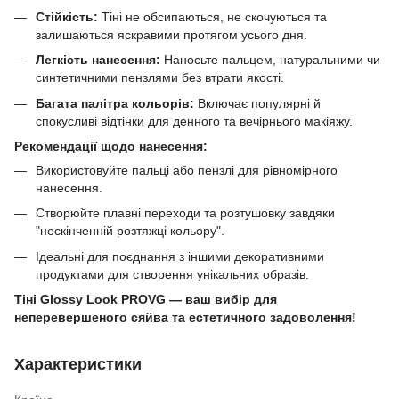
Стійкість:
Тіні не обсипаються, не скочуються та
залишаються яскравими протягом усього дня.
Легкість нанесення:
Наносьте пальцем, натуральними чи
синтетичними пензлями без втрати якості.
Багата палітра кольорів:
Включає популярні й
спокусливі відтінки для денного та вечірнього макіяжу.
Рекомендації щодо нанесення:
Використовуйте пальці або пензлі для рівномірного
нанесення.
Створюйте плавні переходи та розтушовку завдяки
"нескінченній розтяжці кольору".
Ідеальні для поєднання з іншими декоративними
продуктами для створення унікальних образів.
Тіні Glossy Look PROVG — ваш вибір для
неперевершеного сяйва та естетичного задоволення!
Характеристики