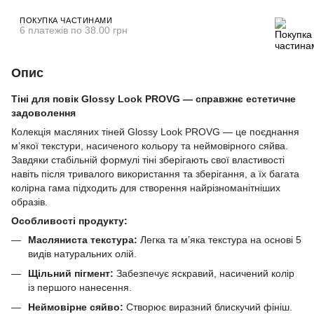
ПОКУПКА ЧАСТИНАМИ
6 платежів по 38.00 грн
Опис
Тіні для повік Glossy Look PROVG — справжнє естетичне
задоволення
Колекція масляних тіней Glossy Look PROVG — це поєднання
м’якої текстури, насиченого кольору та неймовірного сяйва.
Завдяки стабільній формулі тіні зберігають свої властивості
навіть після тривалого використання та зберігання, а їх багата
колірна гама підходить для створення найрізноманітніших
образів.
Особливості продукту:
Масляниста текстура:
Легка та м’яка текстура на основі 5
видів натуральних олій.
Щільний пігмент:
Забезпечує яскравий, насичений колір
із першого нанесення.
Неймовірне сяйво:
Створює виразний блискучий фініш.