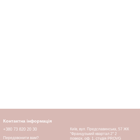
Контактна інформація
+380 73 820 20 30
Київ, вул. Предславинська, 57 ЖК
"Французький квартал 2" 2
Передзвонити вам?
поверх, оф. 1, студія PROVG