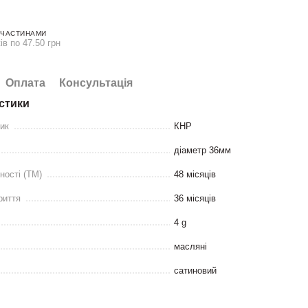
 ЧАСТИНАМИ
ів по 47.50 грн
Оплата
Консультація
стики
ник
КНР
діаметр 36мм
ності (ТМ)
48 місяців
риття
36 місяців
4 g
масляні
сатиновий