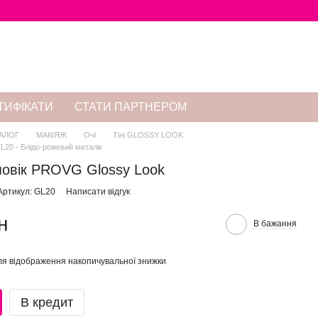
ТИФІКАТИ
СТАТИ ПАРТНЕРОМ
АЛОГ
МАКІЯЖ
Очі
Тіні GLOSSY LOOK
 GL20 - Блідо-рожевий металік
 повік PROVG Glossy Look
Артикул: GL20
Написати відгук
н
В бажання
я відображення накопичувальної знижки
В кредит