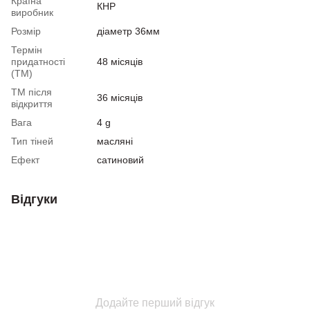
Країна
КНР
виробник
Розмір
діаметр 36мм
Термін
придатності
48 місяців
(ТМ)
ТМ після
36 місяців
відкриття
Вага
4 g
Тип тіней
масляні
Ефект
сатиновий
Відгуки
Додайте перший відгук