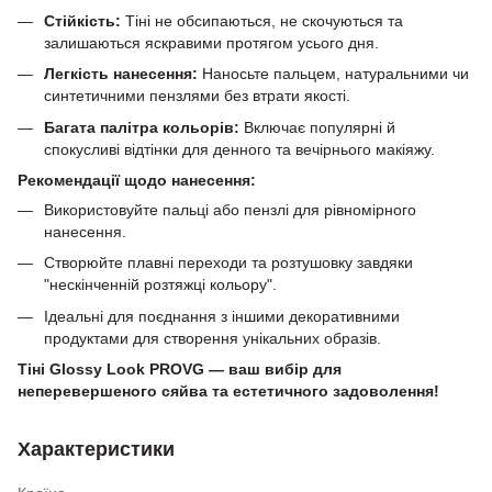
Стійкість:
Тіні не обсипаються, не скочуються та
залишаються яскравими протягом усього дня.
Легкість нанесення:
Наносьте пальцем, натуральними чи
синтетичними пензлями без втрати якості.
Багата палітра кольорів:
Включає популярні й
спокусливі відтінки для денного та вечірнього макіяжу.
Рекомендації щодо нанесення:
Використовуйте пальці або пензлі для рівномірного
нанесення.
Створюйте плавні переходи та розтушовку завдяки
"нескінченній розтяжці кольору".
Ідеальні для поєднання з іншими декоративними
продуктами для створення унікальних образів.
Тіні Glossy Look PROVG — ваш вибір для
неперевершеного сяйва та естетичного задоволення!
Характеристики