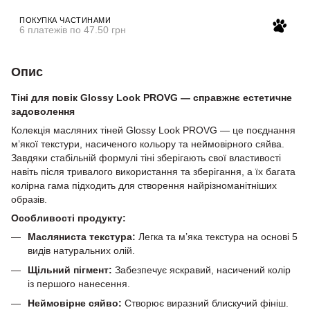
ПОКУПКА ЧАСТИНАМИ
6 платежів по 47.50 грн
Опис
Тіні для повік Glossy Look PROVG — справжнє естетичне
задоволення
Колекція масляних тіней Glossy Look PROVG — це поєднання
м’якої текстури, насиченого кольору та неймовірного сяйва.
Завдяки стабільній формулі тіні зберігають свої властивості
навіть після тривалого використання та зберігання, а їх багата
колірна гама підходить для створення найрізноманітніших
образів.
Особливості продукту:
Масляниста текстура:
Легка та м’яка текстура на основі 5
видів натуральних олій.
Щільний пігмент:
Забезпечує яскравий, насичений колір
із першого нанесення.
Неймовірне сяйво:
Створює виразний блискучий фініш.