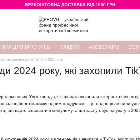
БЕЗКОШТОВНА ДОСТАВКА ВІД 1500 ГРН
ИКА ДЛЯ ВИСТУПІВ
МАКІЯЖ
АКСЕСУАРИ
СЕР
нди, які домінували в TikTok у 2024 році
нди 2024 року, які захопили Ti
жерелом
нових б'юті-трендів
, які швидко захопили інтернет-спільноту
революційного макіяжу одним продуктом – ці тенденції змінили уявл
іти, що варто залишити в минулому, а що заслуговує на увагу в 202
 б’юті-трендів 2024 року, ця тенденція з’явилася у TikTok. Morning