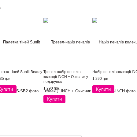
о
етка тіней Sunlit Beauty
Тревел-набір пензлів
Набір пензлів колекції I
колекції INCH + Очисник у
35 грн
1 290 грн
подарунок
1 290 грн
Купити
Купити
Купити