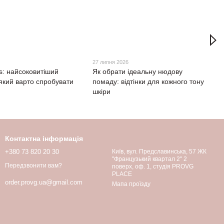
27 липня 2026
ps: найсоковитіший
Як обрати ідеальну нюдову
 який варто спробувати
помаду: відтінки для кожного тону
шкіри
Контактна інформація
+380 73 820 20 30
Київ, вул. Предславинська, 57 ЖК
"Французький квартал 2" 2
Передзвонити вам?
поверх, оф. 1, студія PROVG
PLACE
order.provg.ua@gmail.com
Мапа проїзду