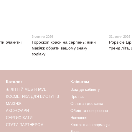
3 серпня 2026
31 липня 2026
ти блакитні
Гороскоп краси на серпень: який
Popsicle Li
макіяж обрати вашому знаку
тренд літа,
зодіаку
Каталог
Клієнтам
☀️ ЛІТНІЙ MUST-HAVE
Вхід до кабінету
КОСМЕТИКА ДЛЯ ВИСТУПІВ
Про нас
МАКІЯЖ
Оплата і доставка
АКСЕСУАРИ
Обмін та повернення
СЕРТИФІКАТИ
Навчання
СТАТИ ПАРТНЕРОМ
Контактна інформація
Блог