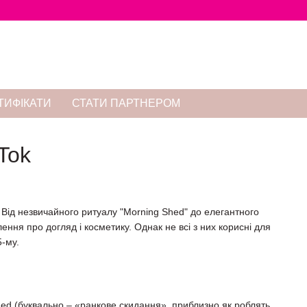
ТИФІКАТИ
СТАТИ ПАРТНЕРОМ
kTok
. Від незвичайного ритуалу "Morning Shed" до елегантного
ення про догляд і косметику. Однак не всі з них корисні для
5-му.
 shed (буквально – «ранкове скидання», приблизно як роблять