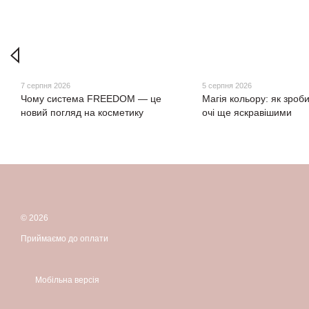
7 серпня 2026
5 серпня 2026
Чому система FREEDOM — це
Магія кольору: як зроби
новий погляд на косметику
очі ще яскравішими
© 2026
Приймаємо до оплати
Мобільна версія