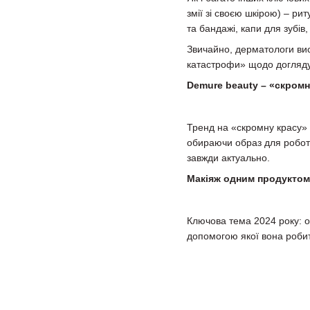
змії зі своєю шкірою) – ри
та бандажі, капи для зубів, 
Звичайно, дерматологи вис
катастрофи» щодо догляду 
Demure beauty – «скромн
Тренд на «скромну красу» 
обираючи образ для роботи
завжди актуально.
Макіяж одним продуктом
Ключова тема 2024 року: от
допомогою якої вона робит