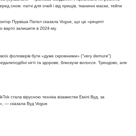
еред сном: патчі для очей і від прищів, тканинні маски, тейпи
доктор Пурвіша Пател сказала Vogue, що це «рецепт
но варто залишити в 2024-му.
своїх фоловерів бути «дуже скромними» ("very demure")
далеподібні нігті та здорове, блискуче волосся. Трендово, але
Tok стала вірусною техніка візажистки Емілі Вуд, за
о», — сказала Вуд Vogue.