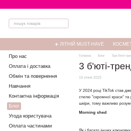
Перейти до основного контенту
☀️ ЛІТНІЙ MUST-HAVE
КОСМЕТ
Про нас
Головна
Блог
Три б’юті-тре
3 б'юті-тре
Оплата і доставка
Обмін та повернення
10 січня 2025
Навчання
У 2024 році TikTok став д
Контактна інформація
стилю "скромної краси" та 
шкіри, тому важливо розум
Блог
Morning shed
Угода користувача
Оплата частинами
Як і багато інших ключових