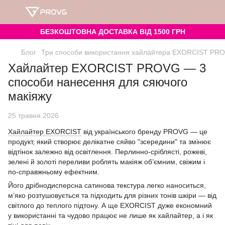
БЕЗКОШТОВНА ДОСТАВКА ВІД 1500 ГРН
Блог
Три способи використання хайлайтера EXORCIST PRO
Хайлайтер EXORCIST PROVG — 3
способи нанесення для сяючого
макіяжу
25 травня 2026
Хайлайтер EXORCIST
від українського бренду PROVG — це
продукт, який створює делікатне сяйво "зсередини" та змінює
відтінок залежно від освітлення. Перлинно-сріблясті, рожеві,
зелені й золоті переливи роблять макіяж об’ємним, свіжим і
по-справжньому ефектним.
Його дрібнодисперсна сатинова текстура легко наноситься,
м’яко розтушовується та підходить для різних тонів шкіри — від
світлого до теплого підтону. А ще EXORCIST дуже економний
у використанні та чудово працює не лише як хайлайтер, а і як