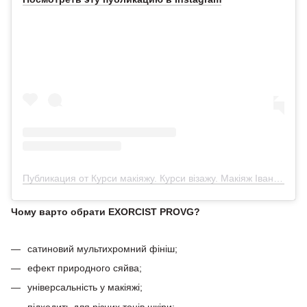
Публикация от Курси макіяжу. Курси візажу. Макіяж Івано-Франківськ (@krisdaniluk_makeup)
Чому варто обрати EXORCIST PROVG?
сатиновий мультихромний фініш;
ефект природного сяйва;
універсальність у макіяжі;
підходить для різних тонів шкіри;