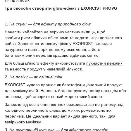
тіні для повік.
Три способи створити glow-ефект з EXORCIST PROVG
1. На скули — для ефекту природного glow
Нанесіть хайлайтер на верхню частину вилиць, щоб
зробити риси обличчя об'ємними та надати шкірі делікатного
сяйва. Завдяки сатиновому фінішу EXORCIST виглядає
натурально навіть при денному освітленні, а його
багатовимірний перелив красиво відбиває світло.
Для більш м'якого ефекту використовуйте
пухнастий пензлик
та наносіть продукт у невеликій кількості.
2. На повіку — як сяйливі тіні
EXORCIST чудово працює як багатофункціональний продукт
для макіяжу очей. Нанесіть його на рухому повіку пальцем або
пензлем, щоб створити легкий мерехтливий акцент.
Залежно від освітлення відтінок розкривається по-різному: від
холодного перлинного сяйва до м’яких рожево-золотих
переливів. Це ідеальний варіант як для денного, так і для
вечірнього макіяжу.
3. На внутрішній кут ока — для відкритого погляду