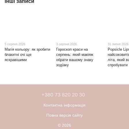
Інші записи
5 серпня 2026
3 серпня 2026
31 липня 2026
Магія кольору: як зробити
Гороскоп краси на
Popsicle Lip
блакитні очі ще
серпень: який макіяж
найсоковит
яскравішими
обрати вашому знаку
літа, який в
зодіаку
спробувати
+380 73 820 20 30
Контактна інформація
Повна версія сайту
© 2026