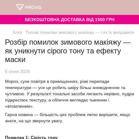
БЕЗКОШТОВНА ДОСТАВКА ВІД 1500 ГРН
Блог
Типові помилки зимового макіяжу — і як їх виправити
Розбір помилок зимового макіяжу —
як уникнути сірого тону та ефекту
маски
5 січня 2026
Мороз, сухе повітря в приміщеннях, різкі перепади
температури — усе це робить шкіру більш зневодненою та
чутливою. У результаті тональні засоби лягають нерівно, пудра
підкреслює текстуру, а обличчя виглядає тьмяним і
«втомленим».
Гарна новина — більшість цих проблем легко вирішити, якщо
знати, на що звернути увагу.
Помилка 1: Сірість тону