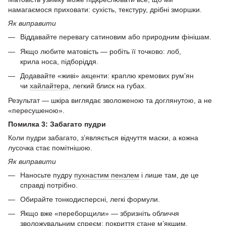
намагаємося приховати: сухість, текстуру, дрібні зморшки.
Як виправити
Віддавайте перевагу сатиновим або природним фінішам.
Якщо любите матовість — робіть її точково: лоб,
крила носа, підборіддя.
Додавайте «живі» акценти: краплю кремових рум’ян
чи
хайлайтера
, легкий блиск на губах.
Результат — шкіра виглядає зволоженою та доглянутою, а не
«пересушеною».
Помилка 3: Забагато пудри
Коли пудри забагато, з’являється відчуття маски, а кожна
лусочка стає помітнішою.
Як виправити
Наносьте пудру
пухнастим пензлем
і лише там, де це
справді потрібно.
Обирайте тонкодисперсні, легкі формули.
Якщо вже «переборщили» — збризніть обличчя
зволожувальним спреєм: покриття стане м’якшим.