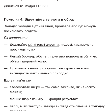
Дивитися всі пудри PROVG
Помилка 4: Відсутність теплоти в образі
Занадто
холодні відтінки тіней
, бронзера або губ можуть
посилювати блідість.
Як виправити
Додавайте
м’які теплі акценти
: нюдові, карамельні,
персикові нотки.
Легкий бронзер або теплі рум’яна повернуть обличчю
об’єм і здоровий колір.
Працюйте з напівпрозорими текстурами — вони
виглядають максимально природно.
Що запам’ятати
зволожувати шкіру — так само важливо, як наносити
макіяж;
менше шарів взимку — кращий результат;
теплі, м’які текстури завжди виглядають свіжіше в холодну
пору року.