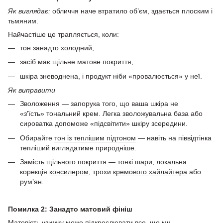
Як виглядає:
обличчя наче втратило об’єм, здається плоским і
тьмяним.
Найчастіше це трапляється, коли:
тон занадто холодний,
засіб має щільне матове покриття,
шкіра зневоднена, і продукт ніби «провалюється» у неї.
Як виправити
Зволоження — запорука того, що ваша шкіра не
«з'їсть» тональний крем. Легка зволожувальна база або
сироватка допоможе «підсвітити» шкіру зсередини.
Обирайте
тон із теплішим підтоном
— навіть на піввідтінка
тепліший виглядатиме природніше.
Замість щільного покриття — тонкі шари, локальна
корекція
консилером
, трохи
кремового хайлайтера
або
рум’ян.
Помилка 2: Занадто матовий фініш
Матовість узимку може підкреслювати все, що ми