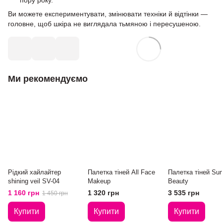
Ви можете експериментувати, змінювати техніки й відтінки —
головне, щоб шкіра не виглядала тьмяною і пересушеною.
Ми рекомендуємо
Рідкий хайлайтер
Палетка тіней All Face
Палетка тіней Sunl
shining veil SV-04
Makeup
Beauty
1 160 грн
1 320 грн
3 535 грн
1 450 грн
Купити
Купити
Купити