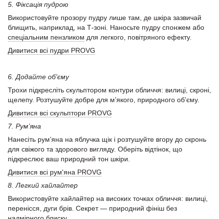
5. Фіксація пудрою
Використовуйте прозору пудру лише там, де шкіра зазвичай
блищить, наприклад, на Т-зоні. Наносьте пудру спонжем або
спеціальним пензликом
для легкого, повітряного ефекту.
Дивитися всі пудри PROVG
6. Додайте об'єму
Трохи підкресліть скульптором контури обличчя: вилиці, скроні,
щелепу. Розтушуйте добре для м’якого, природного об’єму.
Дивитися всі скульптори PROVG
7. Рум’яна
Нанесіть рум’яна на яблучка щік і розтушуйте вгору до скронь
для свіжого та здорового вигляду. Оберіть відтінок, що
підкреслює ваш природний тон шкіри.
Дивитися всі рум'яна PROVG
8. Легкий хайлайтер
Використовуйте хайлайтер на високих точках обличчя: вилиці,
перенісся, дуги брів. Секрет — природний фініш без
надмірного блиску.