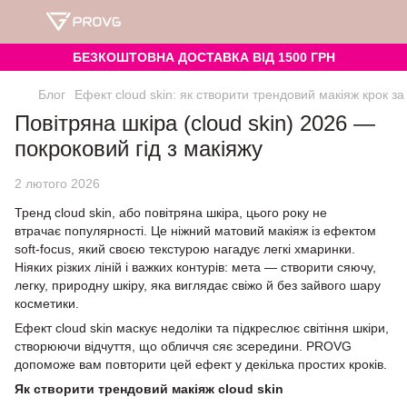
БЕЗКОШТОВНА ДОСТАВКА ВІД 1500 ГРН
Блог
Ефект cloud skin: як створити трендовий макіяж крок за
Повітряна шкіра (cloud skin) 2026 —
покроковий гід з макіяжу
2 лютого 2026
Тренд cloud skin, або повітряна шкіра, цього року не
втрачає популярності. Це ніжний матовий макіяж із ефектом
soft-focus, який своєю текстурою нагадує легкі хмаринки.
Ніяких різких ліній і важких контурів: мета — створити сяючу,
легку, природну шкіру, яка виглядає свіжо й без зайвого шару
косметики.
Ефект cloud skin маскує недоліки та підкреслює світіння шкіри,
створюючи відчуття, що обличчя сяє зсередини. PROVG
допоможе вам повторити цей ефект у декілька простих кроків.
Як створити трендовий макіяж cloud skin