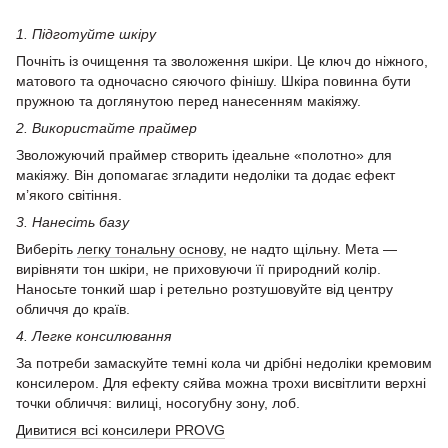
1. Підготуйте шкіру
Почніть із очищення та зволоження шкіри. Це ключ до ніжного,
матового та одночасно сяючого фінішу. Шкіра повинна бути
пружною та доглянутою перед нанесенням макіяжу.
2. Використайте праймер
Зволожуючий праймер створить ідеальне «полотно» для
макіяжу. Він допомагає згладити недоліки та додає ефект
м’якого світіння.
3. Нанесіть базу
Виберіть
легку тональну основу
, не надто щільну. Мета —
вирівняти тон шкіри, не приховуючи її природний колір.
Наносьте тонкий шар і ретельно розтушовуйте від центру
обличчя до країв.
4. Легке консилювання
За потреби замаскуйте темні кола чи дрібні недоліки кремовим
консилером. Для ефекту сяйва можна трохи висвітлити верхні
точки обличчя: вилиці, носогубну зону, лоб.
Дивитися всі консилери PROVG