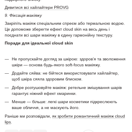
Дивитися всі хайлайтери PROVG
9. Фіксація макіяжу
Закріпіть макіяж спеціальним спреєм або термальною водою.
Це допоможе зберегти ефект cloud skin на весь день і
поєднати всі шари макіяжу в єдину гармонійну текстуру.
Поради для ідеальної cloud skin
Не пропускайте догляд за шкірою: здоров’я та зволоження
шкіри — основа будь-якого soft-focus макіяжу.
Додайте сяйва: не бійтеся використовувати хайлайтер,
щоб шкіра сяяла здоровим блиском.
Добре розтушовуйте макіяж: ретельне змішування шарів
гарантує ніжний ефект хмаринки.
Менше — більше: легкі шари косметики підкреслюють
ваше обличчя, а не маскують його.
Раніше ми розповідали,
як зробити романтичний макіяж cloud
lips
.