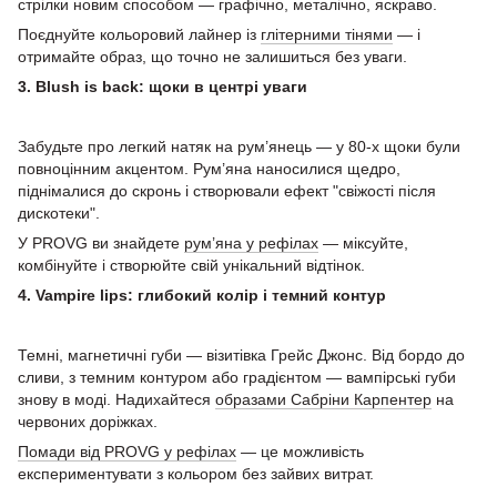
стрілки новим способом — графічно, металічно, яскраво.
Поєднуйте кольоровий лайнер із
глітерними тінями
— і
отримайте образ, що точно не залишиться без уваги.
3. Blush is back: щоки в центрі уваги
Забудьте про легкий натяк на рум’янець — у 80-х щоки були
повноцінним акцентом. Рум’яна наносилися щедро,
піднімалися до скронь і створювали ефект "свіжості після
дискотеки".
У PROVG ви знайдете
рум’яна у рефілах
— міксуйте,
комбінуйте і створюйте свій унікальний відтінок.
4. Vampire lips: глибокий колір і темний контур
Темні, магнетичні губи — візитівка Грейс Джонс. Від бордо до
сливи, з темним контуром або градієнтом — вампірські губи
знову в моді. Надихайтеся
образами Сабріни Карпентер
на
червоних доріжках.
Помади від PROVG у рефілах
— це можливість
експериментувати з кольором без зайвих витрат.