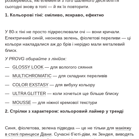
розберемось, які елементи з того шаленого десятиліття
сьогодні знову в топі — й як їх повторити.
1. Кольорові тіні: сміливо, яскраво, ефектно
У 80-х тіні не просто підкреслювали очі — вони кричали.
Електричний синій, неонова зелень, фіолетові переливи — ці
кольори накладалися аж до брів і нерідко мали металевий
блиск.
У PROVG обирайте з лінійок:
GLOSSY LOOK
— для вологого сяяння
MULTICHROMATIC
— для складних переливів
C
OLOR EXSTASY
— для вибуху кольору
ULTRA GLITTER
— коли хочеться ще більше блиску
MOUSSE
— для ніжної кремової текстури
2. Стрілки з характером: кольоровий лайнер у тренді
Синя, фіолетова, зелена підводка — це не тільки для
макіяжу
в стилі принцеси Діани
. Сучасні б’юті-діви, як Зендея, виводять