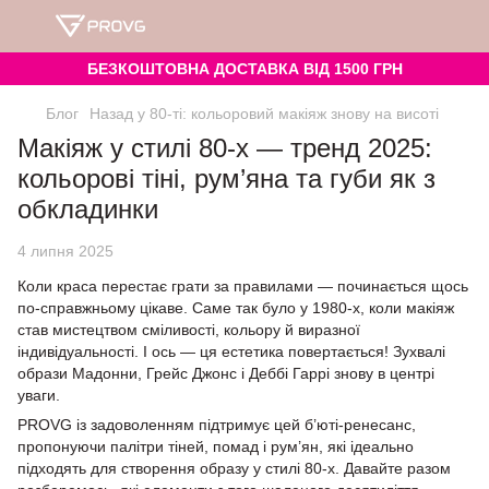
БЕЗКОШТОВНА ДОСТАВКА ВІД 1500 ГРН
Блог
Назад у 80-ті: кольоровий макіяж знову на висоті
Макіяж у стилі 80-х — тренд 2025:
кольорові тіні, рум’яна та губи як з
обкладинки
4 липня 2025
Коли краса перестає грати за правилами — починається щось
по-справжньому цікаве. Саме так було у 1980-х, коли макіяж
став мистецтвом сміливості, кольору й виразної
індивідуальності. І ось — ця естетика повертається! Зухвалі
образи Мадонни, Грейс Джонс і Деббі Гаррі знову в центрі
уваги.
PROVG із задоволенням підтримує цей б’юті-ренесанс,
пропонуючи палітри тіней, помад і рум’ян, які ідеально
підходять для створення образу у стилі 80-х. Давайте разом