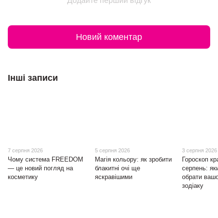
Додайте перший відгук
Новий коментар
Інші записи
7 серпня 2026
5 серпня 2026
3 серпня 2026
Чому система FREEDOM
Магія кольору: як зробити
Гороскоп кр
— це новий погляд на
блакитні очі ще
серпень: як
косметику
яскравішими
обрати ваш
зодіаку