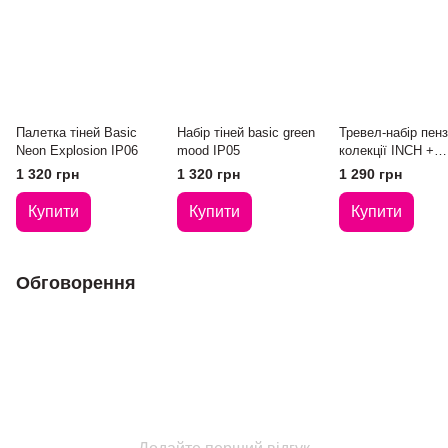
Палетка тіней Basic
Набір тіней basic green
Тревел-набір пенз
Neon Explosion IP06
mood IP05
колекції INCH +
Очисник у подару
1 320 грн
1 320 грн
1 290 грн
Купити
Купити
Купити
Обговорення