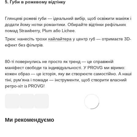
5. Губи в рожевому відтінку
Глянцеві рожеві губи — ідеальний вибір, щоб освіжити макіяж і
додати йому нотки романтики. Обирайте відтінки рефільних
помад Strawberry, Plum або Lichee.
Трюк: нанесіть трохи
хайлайтера
у центр губ — отримаєте 3D-
ефект без фільтрів.
80-ті повернулись не просто як тренд — це справжній
маніфест свободи та індивідуальності. У PROVG ми віримо:
кожен образ — це історія, яку ви створюєте самостійно. А наші
тіні, рум’яна і помади — інструменти, щоб створити власний
ретро-хіт із PROVG!
Ми рекомендуємо