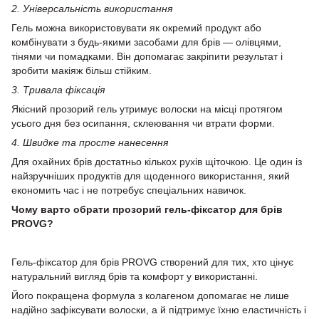
2. Універсальність використання
Гель можна використовувати як окремий продукт або
комбінувати з будь-якими засобами для брів — олівцями,
тінями чи помадками. Він допомагає закріпити результат і
зробити макіяж більш стійким.
3. Тривала фіксація
Якісний прозорий гель утримує волоски на місці протягом
усього дня без осипання, склеювання чи втрати форми.
4. Швидке та просте нанесення
Для охайних брів достатньо кількох рухів щіточкою. Це один із
найзручніших продуктів для щоденного використання, який
економить час і не потребує спеціальних навичок.
Чому варто обрати прозорий гель-фіксатор для брів
PROVG?
Гель-фіксатор для брів PROVG створений для тих, хто цінує
натуральний вигляд брів та комфорт у використанні.
Його покращена формула з колагеном допомагає не лише
надійно зафіксувати волоски, а й підтримує їхню еластичність і