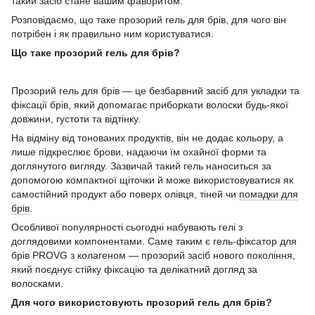
такий засіб стане вашим фаворитом.
Розповідаємо, що таке прозорий гель для брів, для чого він
потрібен і як правильно ним користуватися.
Що таке прозорий гель для брів?
Прозорий гель для брів — це безбарвний засіб для укладки та
фіксації брів, який допомагає приборкати волоски будь-якої
довжини, густоти та відтінку.
На відміну від тонованих продуктів, він не додає кольору, а
лише підкреслює брови, надаючи їм охайної форми та
доглянутого вигляду. Зазвичай такий гель наноситься за
допомогою компактної щіточки й може використовуватися як
самостійний продукт або поверх олівця, тіней чи
помадки для
брів
.
Особливої популярності сьогодні набувають гелі з
доглядовими компонентами. Саме таким є гель-фіксатор для
брів PROVG з колагеном — прозорий засіб нового покоління,
який поєднує стійку фіксацію та делікатний догляд за
волосками.
Для чого використовують прозорий гель для брів?