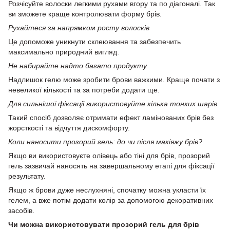
Розчісуйте волоски легкими рухами вгору та по діагоналі. Так
ви зможете краще контролювати форму брів.
Рухайтеся за напрямком росту волосків
Це допоможе уникнути склеювання та забезпечить
максимально природний вигляд.
Не набирайте надто багато продукту
Надлишок гелю може зробити брови важкими. Краще почати з
невеликої кількості та за потреби додати ще.
Для сильнішої фіксації використовуйте кілька тонких шарів
Такий спосіб дозволяє отримати ефект ламінованих брів без
жорсткості та відчуття дискомфорту.
Коли наносити прозорий гель: до чи після макіяжу брів?
Якщо ви використовуєте олівець або тіні для брів, прозорий
гель зазвичай наносять на завершальному етапі для фіксації
результату.
Якщо ж брови дуже неслухняні, спочатку можна укласти їх
гелем, а вже потім додати колір за допомогою декоративних
засобів.
Чи можна використовувати прозорий гель для брів