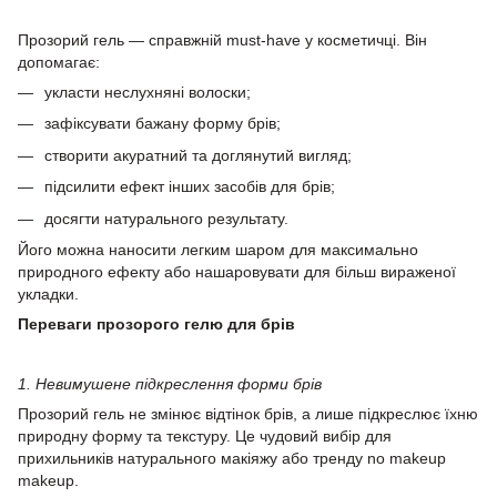
Прозорий гель — справжній must-have у косметичці. Він
допомагає:
укласти неслухняні волоски;
зафіксувати бажану форму брів;
створити акуратний та доглянутий вигляд;
підсилити ефект інших засобів для брів;
досягти натурального результату.
Його можна наносити легким шаром для максимально
природного ефекту або нашаровувати для більш вираженої
укладки.
Переваги прозорого гелю для брів
1. Невимушене підкреслення форми брів
Прозорий гель не змінює відтінок брів, а лише підкреслює їхню
природну форму та текстуру. Це чудовий вибір для
прихильників натурального макіяжу або тренду no makeup
makeup.