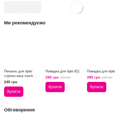
Ми рекомендуємо
Пензель для брів/
Помадка для брів 821
Помадка для брів
стрілки easy touch
280 грн
280 грн
330 грн
330 грн
ET012
245 грн
Купити
Купити
Купити
Обговорення