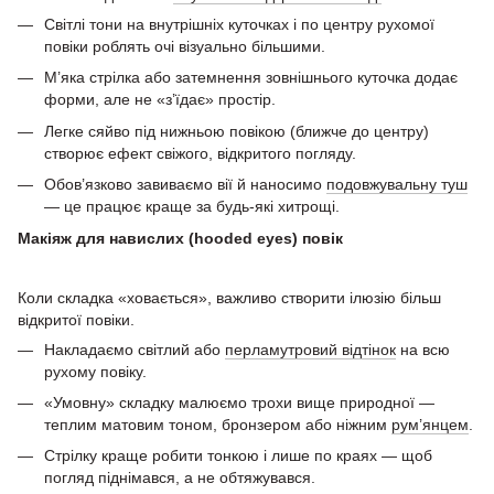
Світлі тони на внутрішніх куточках і по центру рухомої
повіки роблять очі візуально більшими.
М’яка стрілка або затемнення зовнішнього куточка додає
форми, але не «з’їдає» простір.
Легке сяйво під нижньою повікою (ближче до центру)
створює ефект свіжого, відкритого погляду.
Обов’язково завиваємо вії й наносимо
подовжувальну туш
— це працює краще за будь-які хитрощі.
Макіяж для навислих (hooded eyes) повік
Коли складка «ховається», важливо створити ілюзію більш
відкритої повіки.
Накладаємо світлий або
перламутровий відтінок
на всю
рухому повіку.
«Умовну» складку малюємо трохи вище природної —
теплим матовим тоном, бронзером або ніжним
рум’янцем
.
Стрілку краще робити тонкою і лише по краях — щоб
погляд піднімався, а не обтяжувався.