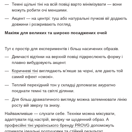
Темні щільні тіні на всій повіці варто мінімізувати — вони
можуть робити очі меншими.
Акцент — на центрі: туш або натуральні пучкові вії додають
довжини і розкривають погляд.
Макіяж для великих та широко посаджених очей
Тут є простір для експериментів і більш насичених образів.
Димчасті відтінки на верхній повіці підкреслюють форму і
плавно вибудовують акцент.
Коричневі тіні
виглядають м’якше за чорні, але дають той
самий ефект «смокі».
Теплий перехідний тон у складці допомагає акуратно
поєднати темні та світлі ділянки.
Для більш драматичного вигляду можна затемнювати лінію
росту вій зверху та знизу.
Найважливіше — слухати себе. Техніки можна міксувати,
адаптувати під настрій, вечірку чи щоденний образ. А
професійні тіні українського бренду PROVG
допоможуть
отримати ідеальні розтушовки та стійкий результат.