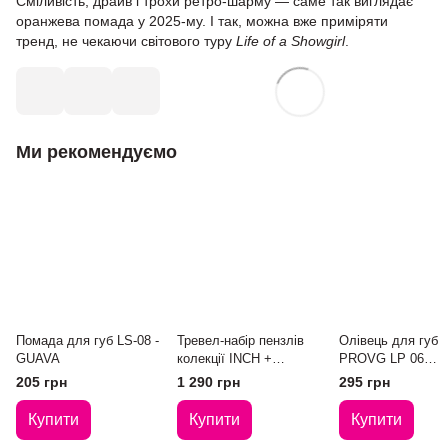
Сміливість, драйв і трохи ретро-шарму — саме так виглядає
оранжева помада у 2025-му. І так, можна вже приміряти
тренд, не чекаючи світового туру
Life of a Showgirl
.
Ми рекомендуємо
Помада для губ LS-08 -
Тревел-набір пензлів
Олівець для губ
GUAVA
колекції INCH +
PROVG LP 06
Очисник у подарунок
NECTARINE
205 грн
1 290 грн
295 грн
Купити
Купити
Купити