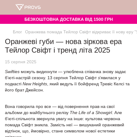
БЕЗКОШТОВНА ДОСТАВКА ВІД 1500 ГРН
Блог
Оранжева помада Тейлор Свіфт відкриває її нову еру "
Оранжеві губи — нова зіркова ера
Тейлор Свіфт і тренд літа 2025
15 серпня 2025
Swifties
можуть видихнути — улюблена співачка знову задає
б’юті-настрій сезону. 13 серпня Тейлор Свіфт з’явилася у
подкасті
New Heights
, який ведуть її бойфренд Тревіс Келсі та
його брат Джейсон.
Вона говорила про все — від повернення прав на свої
альбоми до майбутнього релізу
The Life of a Showgirl
. Але
б’юті-спільнота звернула увагу на інше: культова червона
помада Свіфт зникла. Замість неї — вишуканий оранжевий
відтінок, що, ймовірно, стане символом нової естетики