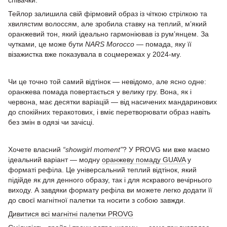
співачки.
Тейлор залишила свій фірмовий образ із чіткою стрілкою та
хвилястим волоссям, але зробила ставку на теплий, м’який
оранжевий тон, який ідеально гармоніював із рум’янцем. За
чутками, це може бути
NARS Morocco
— помада, яку її
візажистка вже показувала в соцмережах у 2024-му.
Чи це точно той самий відтінок — невідомо, але ясно одне:
оранжева помада повертається у велику гру. Вона, як і
червона, має десятки варіацій — від насичених мандаринових
до спокійних теракотових, і вміє перетворювати образ навіть
без змін в одязі чи зачісці.
Хочете власний
“showgirl moment”
? У PROVG ми вже маємо
ідеальний варіант — модну
оранжеву помаду GUAVA
у
форматі рефіла. Це універсальний теплий відтінок, який
підійде як для денного образу, так і для яскравого вечірнього
виходу. А завдяки формату рефіла ви можете легко додати її
до своєї магнітної палетки та носити з собою завжди.
Дивитися всі магнітні палетки PROVG