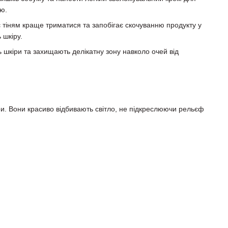
ю.
є тіням краще триматися та запобігає скочуванню продукту у
 шкіру.
шкіри та захищають делікатну зону навколо очей від
ури. Вони красиво відбивають світло, не підкреслюючи рельєф