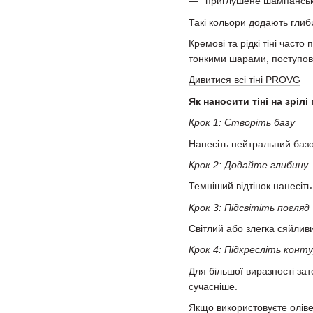
приглушене шампанськ
Такі кольори додають глиб
Кремові та рідкі тіні част
тонкими шарами, поступов
Дивитися всі тіні PROVG
Як наносити тіні на зрілі
Крок 1: Створіть базу
Нанесіть нейтральний базо
Крок 2: Додайте глибину
Темніший відтінок нанесіть
Крок 3: Підсвітіть погляд
Світлий або злегка сяйливи
Крок 4: Підкресліть конт
Для більшої виразності зат
сучасніше.
Якщо використовуєте олівец