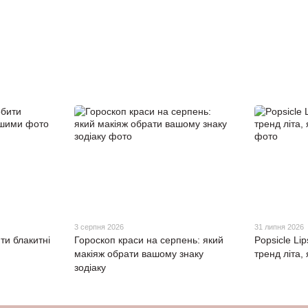
3 серпня 2026
31 липня 2026
ти блакитні
Гороскоп краси на серпень: який
Popsicle Li
макіяж обрати вашому знаку
тренд літа,
зодіаку