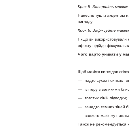
Крок 5: Завершіть макіяж
Нанесіть туш із акцентом н
вигляду.
Крок 6: Зафіксуйте макія
Якщо ви використовували к
ефекту підійде фіксувальн
Чого варто уникати у мак
Щоб макіяж виглядав свіжо 
надто сухих і сипких те
глітеру з великими блис
товстих ліній підводки;
занадто темних тіней бі
важкого макіяжу нижньо
Також не рекомендується н