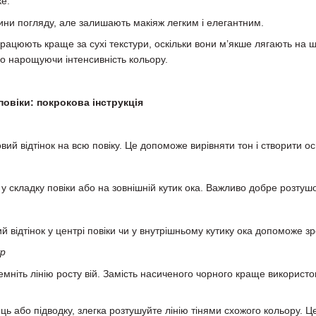
е.
ини погляду, але залишають макіяж легким і елегантним.
о працюють краще за сухі текстури, оскільки вони м’якше лягають н
о нарощуючи інтенсивність кольору.
 повіки: покрокова інструкція
вий відтінок на всю повіку. Це допоможе вирівняти тон і створити о
 у складку повіки або на зовнішній кутик ока. Важливо добре розту
й відтінок у центрі повіки чи у внутрішньому кутику ока допоможе зр
ур
емніть лінію росту вій. Замість насиченого чорного краще використ
ь або підводку, злегка розтушуйте лінію тінями схожого кольору. Ц