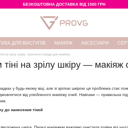
БЕЗКОШТОВНА ДОСТАВКА ВІД 1500 ГРН
ИКА ДЛЯ ВИСТУПІВ
МАКІЯЖ
АКСЕСУАРИ
СЕР
тіні на зрілу шкіру: практичні поради для макіяжу
 тіні на зрілу шкіру — макіяж
ладках у будь-якому віці, але зі зрілою шкірою ця проблема стає пом
ідмовлятися від улюбленого макіяжу очей. Навпаки — правильна підг
ким.
ру до нанесення тіней
воложена шкіра. Перед макіяжем важливо очистити повіки від над