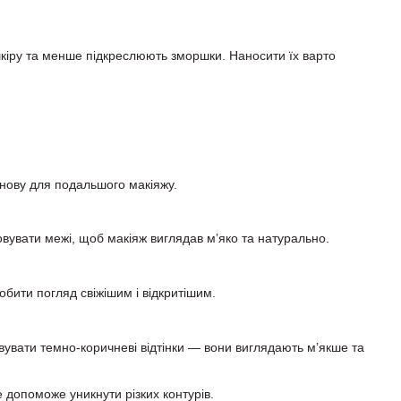
а шкіру та менше підкреслюють зморшки. Наносити їх варто
снову для подальшого макіяжу.
шовувати межі, щоб макіяж виглядав м’яко та натурально.
обити погляд свіжішим і відкритішим.
овувати темно-коричневі відтінки — вони виглядають м’якше та
е допоможе уникнути різких контурів.