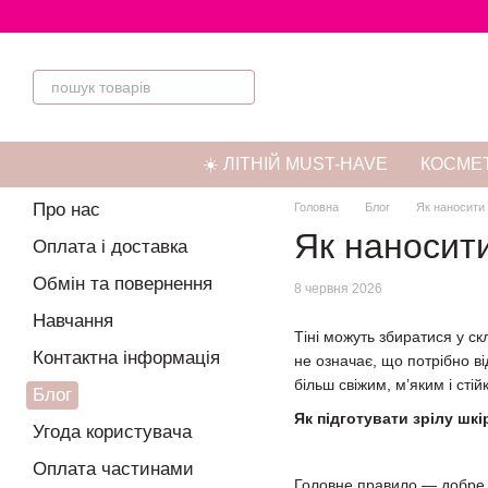
Перейти до основного контенту
☀️ ЛІТНІЙ MUST-HAVE
КОСМЕТ
Про нас
Головна
Блог
Як наносити 
Як наносити
Оплата і доставка
Обмін та повернення
8 червня 2026
Навчання
Тіні можуть збиратися у ск
Контактна інформація
не означає, що потрібно в
більш свіжим, м’яким і стій
Блог
Як підготувати зрілу шкі
Угода користувача
Оплата частинами
Головне правило — добре з