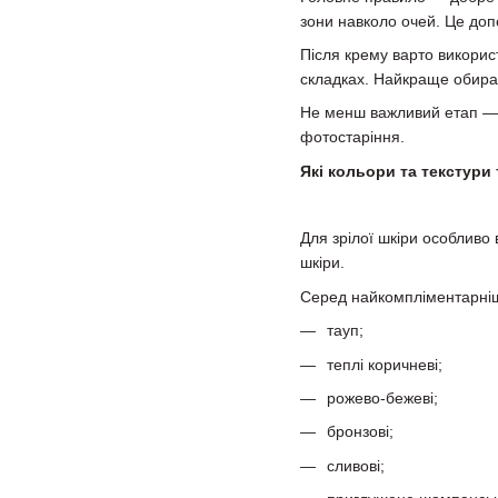
зони навколо очей. Це доп
Після крему варто викорис
складках. Найкраще обира
Не менш важливий етап — с
фотостаріння.
Які кольори та текстури 
Для зрілої шкіри особливо 
шкіри.
Серед найкомпліментарніши
тауп;
теплі коричневі;
рожево-бежеві;
бронзові;
сливові;