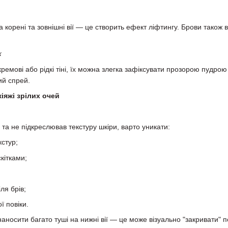
а корені та зовнішні вії — це створить ефект ліфтингу. Брови також
ж
ремові або рідкі тіні, їх можна злегка зафіксувати прозорою пудро
ий спрей.
іяжі зрілих очей
та не підкреслював текстуру шкіри, варто уникати:
кстур;
кітками;
ля брів;
ї повіки.
аносити багато туші на нижні вії — це може візуально "закривати" п