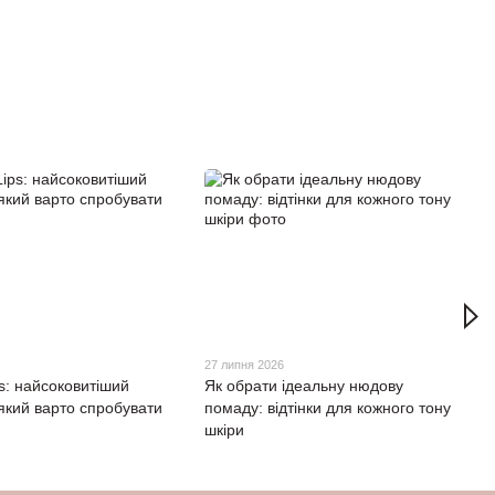
27 липня 2026
ps: найсоковитіший
Як обрати ідеальну нюдову
 який варто спробувати
помаду: відтінки для кожного тону
шкіри