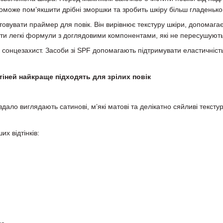
оможе пом’якшити дрібні зморшки та зробить шкіру більш гладенько
товувати праймер для повік. Він вирівнює текстуру шкіри, допомага
ти легкі формули з доглядовими компонентами, які не пересушують
онцезахист. Засоби зі SPF допомагають підтримувати еластичність 
тіней найкраще підходять для зрілих повік
вдало виглядають сатинові, м’які матові та делікатно сяйливі текст
х відтінків: