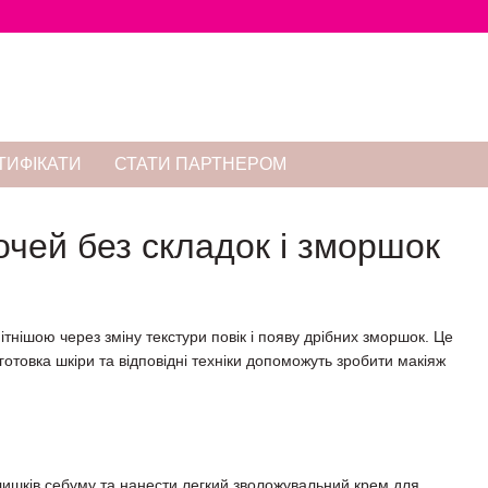
ТИФІКАТИ
СТАТИ ПАРТНЕРОМ
 очей без складок і зморшок
ітнішою через зміну текстури повік і появу дрібних зморшок. Це
отовка шкіри та відповідні техніки допоможуть зробити макіяж
лишків себуму та нанести легкий зволожувальний крем для