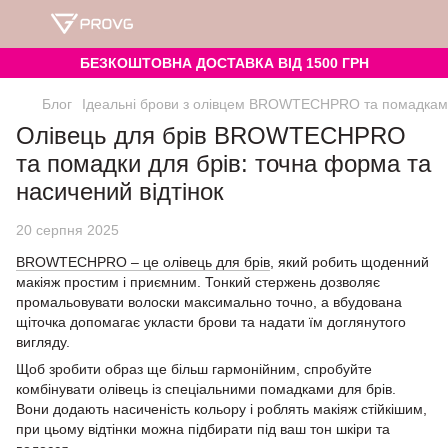
БЕЗКОШТОВНА ДОСТАВКА ВІД 1500 ГРН
Блог
Ідеальні брови з олівцем BROWTECHPRO та помадкам
Олівець для брів BROWTECHPRO
та помадки для брів: точна форма та
насичений відтінок
20 серпня 2025
BROWTECHPRO – це олівець для брів
, який робить щоденний
макіяж простим і приємним. Тонкий стержень дозволяє
промальовувати волоски максимально точно, а вбудована
щіточка допомагає укласти брови та надати їм доглянутого
вигляду.
Щоб зробити образ ще більш гармонійним, спробуйте
комбінувати олівець із спеціальними помадками для брів.
Вони додають насиченість кольору і роблять макіяж стійкішим,
при цьому відтінки можна підбирати під ваш тон шкіри та