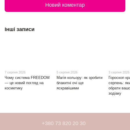
Новий коментар
Інші записи
7 серпня 2026
5 серпня 2026
3 серпня 2026
Чому система FREEDOM
Магія кольору: як зробити
Гороскоп кр
— це новий погляд на
блакитні очі ще
серпень: як
косметику
яскравішими
обрати ваш
зодіаку
+380 73 820 20 30