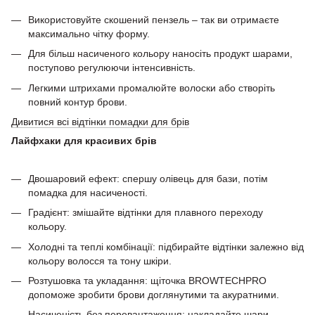
Використовуйте скошений пензель – так ви отримаєте
максимально чітку форму.
Для більш насиченого кольору наносіть продукт шарами,
поступово регулюючи інтенсивність.
Легкими штрихами промалюйте волоски або створіть
повний контур брови.
Дивитися всі відтінки помадки для брів
Лайфхаки для красивих брів
Двошаровий ефект: спершу олівець для бази, потім
помадка для насиченості.
Градієнт: змішайте відтінки для плавного переходу
кольору.
Холодні та теплі комбінації: підбирайте відтінки залежно від
кольору волосся та тону шкіри.
Розтушовка та укладання: щіточка BROWTECHPRO
допоможе зробити брови доглянутими та акуратними.
Насиченість без перевантаження: накладайте шари